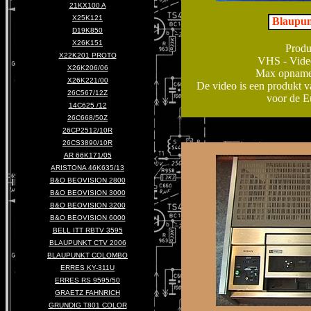
21KX100 A
X25K121
Blaupun
D19K850
X26K151
Produ
X22K201 PROTO
VHS - Vide
X26K206/06
Max opname /
X26K221/00
De video is een produkt v
26C567/12Z
voor de E
14C625 /12
26C668/50Z
26CP2512/10R
26CS3890/10R
AR 66K171/05
ARISTONA 46K635/13
B&O BEOVISION 2800
B&O BEOVISION 3000
B&O BEOVISION 3200
B&O BEOVISION 6000
BELL ITT RBTV 3595
BLAUPUNKT CTV 2006
BLAUPUNKT COLOMBO
ERRES KY-311U
ERRES RS 9595/50
GRAETZ FAHNRICH
GRUNDIG T801 COLOR