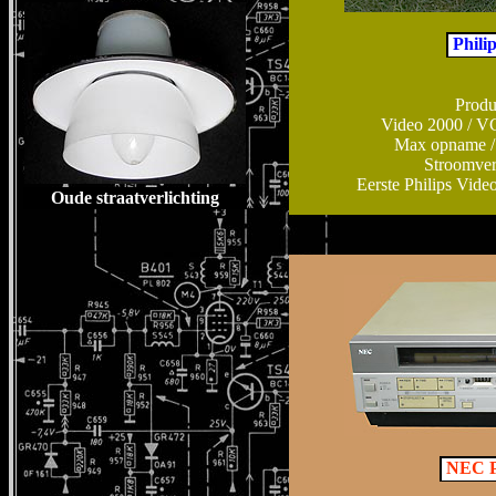
Phili
Produ
Video 2000 / VC
Max opname / s
Stroomver
Eerste Philips Vide
Oude straatverlichting
NEC P