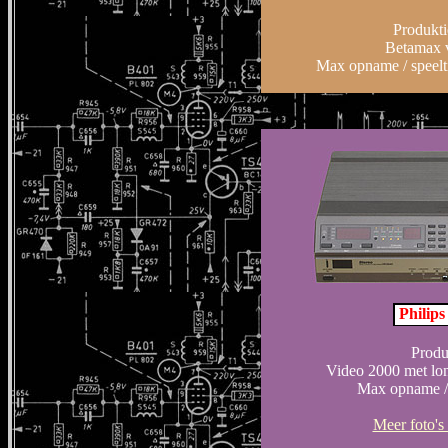
Produkti
Betamax v
Max opname / speelti
Philip
Produ
Video 2000 met lon
Max opname / s
Meer foto's