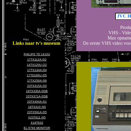
JVC H
Produ
VHS - Vide
Max opname /
Links naar tv's museum
De eerste VHS video voo
PHILIPS TD 1410U
17TX112A /02
14TX120U /22
17TX144A /04
17TD180U /05
17TX250A /06
23TX315A /03
19TX330A /00B
23TX371A /05B
23TX400A /01
19TX410 /00
23TX561A /05
X23T611 /05
X19T632
EL-5793 MONITOR