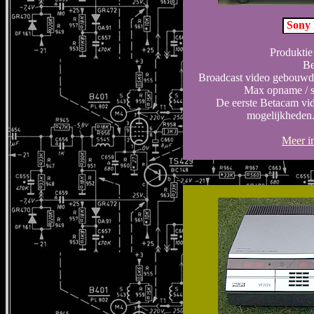
Sony
Produktie
Be
Broadcast video gebouwd 
Max opname / sp
De eerste Betacam vi
mogelijkheden
Meer in