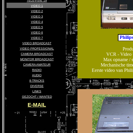
TELEVISIE 19
VIDEO 1
VIDEO 2
VIDEO 3
VIDEO 4
VIDEO 5
VIDEO 6
Philip
VIDEO 7
VIDEO BROADCAST
Produ
VIDEO PROFESSIONAL
VCR - Video C
CAMERA BROADCAST
Max opname / sp
MONITOR BROADCAST
Mechanische tim
CAMERA AMATEUR
Eerste video van Phili
RADIO
AUDIO
8-TRACKS
DIVERSE
LINKS
GEZOCHT / WANTED
E-MAIL