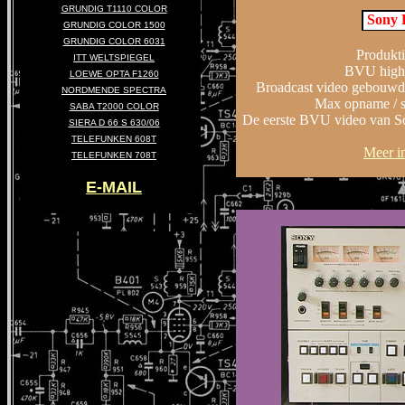
GRUNDIG T1110 COLOR
Sony 
GRUNDIG COLOR 1500
GRUNDIG COLOR 6031
Produkti
ITT WELTSPIEGEL
BVU high 
LOEWE OPTA F1260
Broadcast video gebouwd 
NORDMENDE SPECTRA
Max opname / sp
SABA T2000 COLOR
De eerste BVU video van S
SIERA D 66 S 630/06
TELEFUNKEN 608T
Meer in
TELEFUNKEN 708T
E-MAIL