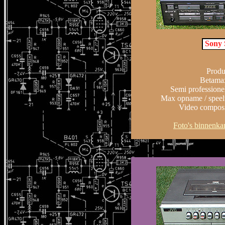
Sony 
Produ
Betamax
Semi professione
Max opname / speelt
Video composit
Foto's binnen